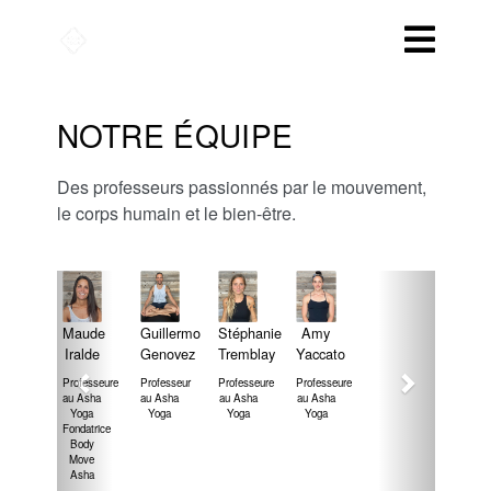
NOTRE ÉQUIPE
Des professeurs passionnés par le mouvement,
le corps humain et le bien-être.
Maude
Guillermo
Stéphanie
Amy
Iralde
Genovez
Tremblay
Yaccato
Professeure
Professeur
Professeure
Professeure
au Asha
au Asha
au Asha
au Asha
Yoga
Yoga
Yoga
Yoga
Fondatrice
Body
Move
Asha