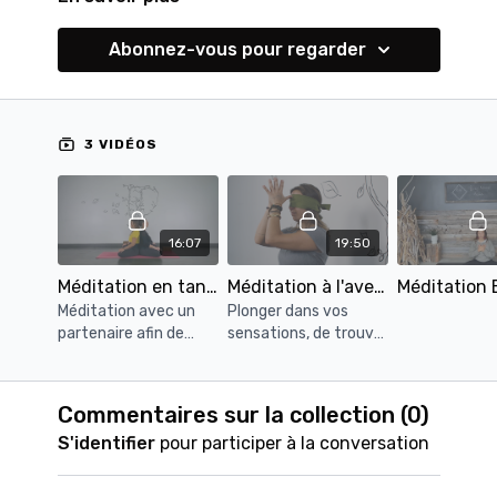
Abonnez-vous pour regarder
3 VIDÉOS
16:07
19:50
Méditation en tandem
Méditation à l'aveugle
Méditation avec un
Plonger dans vos
partenaire afin de
sensations, de trouver
trouver la connexion
une aise dans
de votre essence
l'obscurité et un
avec celle de tout
confort avec votre
Commentaires sur la collection (
0
)
être vivant. De vous
esprit sans
S'identifier
pour participer à la conversation
sentir unis et
distractions visuelles.
supporté